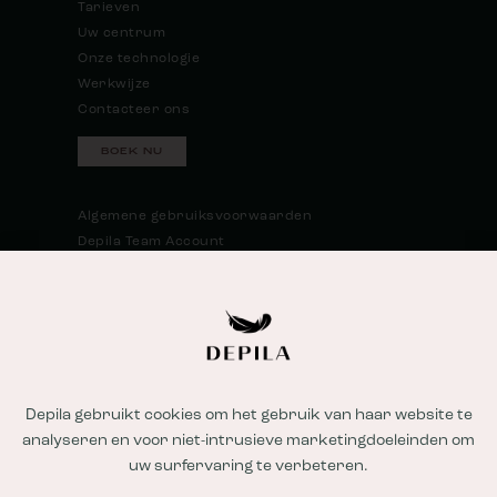
Tarieven
Uw centrum
Onze technologie
Werkwijze
Contacteer ons
BOEK NU
SITEMAP
Algemene gebruiksvoorwaarden
Depila Team Account
Patiënten account
Nieuwsbrief
Depila gebruikt cookies om het gebruik van haar website te
analyseren en voor niet-intrusieve marketingdoeleinden om
uw surfervaring te verbeteren.